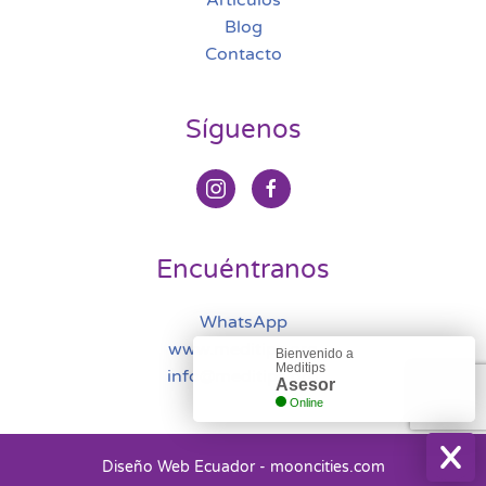
Blog
Contacto
Síguenos
Encuéntranos
WhatsApp
www.meditips.org
Bienvenido a
Meditips
info@meditips.org
Asesor
Online
Diseño Web Ecuador - mooncities.com